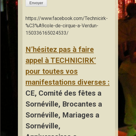
Envoyer
https://www.facebook.com/Technicirk-
%C3%A9cole-de-cirque-a-Verdun-
150336165024533/
N’hésitez pas à faire
appel à TECHNICIRK’
pour toutes vos
manifestations diverses :
CE, Comité des fêtes a
Sornéville, Brocantes a
Sornéville, Mariages a
Sornéville,