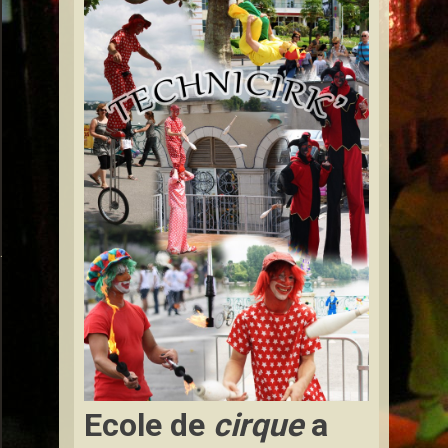
ont-à-Mousson
Ecole de
cirque
a