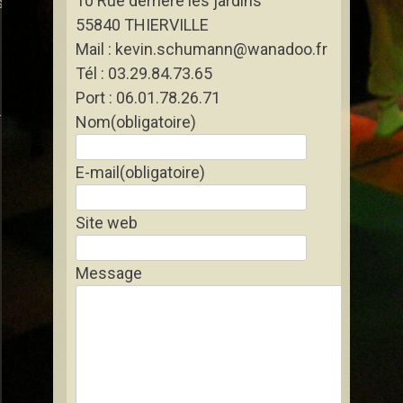
10 Rue derrière les jardins
s
55840 THIERVILLE
Mail : kevin.schumann@wanadoo.fr
Tél : 03.29.84.73.65
Port : 06.01.78.26.71
rtigny-les-Gerbonvaux
Nom
(obligatoire)
E-mail
(obligatoire)
Site web
Message