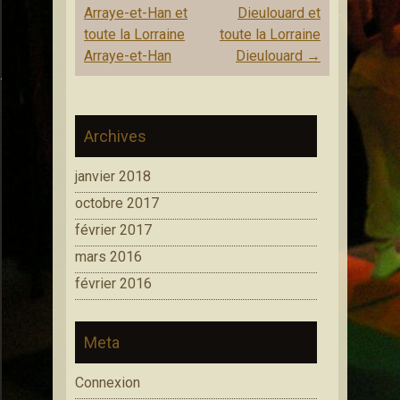
Arraye-et-Han et
Dieulouard et
toute la Lorraine
toute la Lorraine
Arraye-et-Han
Dieulouard
→
Animations cirque saltimbanque Médiéval
Archives
janvier 2018
octobre 2017
février 2017
mars 2016
février 2016
Meta
Connexion