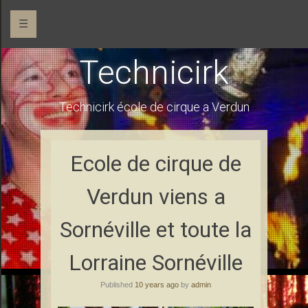
☰
Technicirk
Technicirk école de cirque a Verdun
Ecole de cirque de
Verdun viens a
Sornéville et toute la
Lorraine Sornéville
Published
10 years ago
by
admin