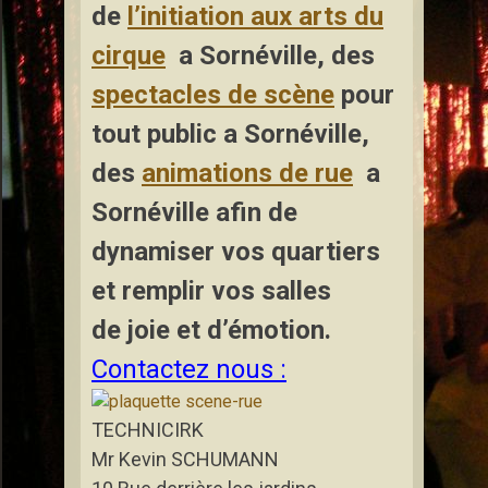
de
l’initiation aux arts du
cirque
a Sornéville
,
des
spectacles de scène
pour
tout public a Sornéville,
des
animations de rue
a
Sornéville afin de
dynamiser vos quartiers
et remplir vos salles
de joie et d’émotion.
Contactez nous :
TECHNICIRK
Mr Kevin SCHUMANN