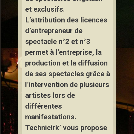
et exclusifs.
L’attribution des licences
d’entrepreneur de
spectacle n°2 et n°3
permet à l’entreprise, la
production et la diffusion
de ses spectacles grâce à
l’intervention de plusieurs
e de Cirque à Laneuveville-devant-Bayon
artistes lors de
 Cirque à Laneuveville-en-Saulnois
différentes
manifestations.
Technicirk’ vous propose