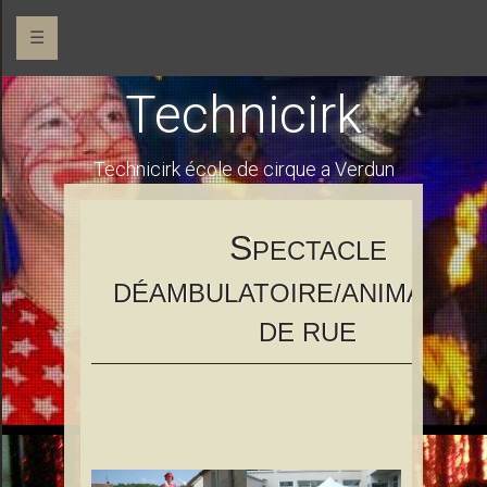
☰
Technicirk
Technicirk école de cirque a Verdun
S
PECTACLE
DÉAMBULATOIRE/ANIMATION
DE RUE