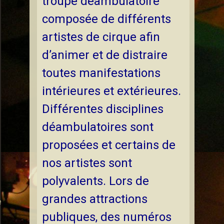
troupe déambulatoire
composée de différents
artistes de cirque afin
d’animer et de distraire
toutes manifestations
intérieures et extérieures.
Différentes disciplines
déambulatoires sont
proposées et certains de
nos artistes sont
polyvalents. Lors de
grandes attractions
e
publiques, des numéros