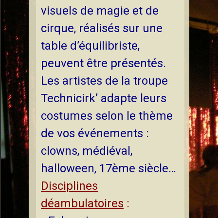
visuels de magie et de
cirque, réalisés sur une
table d’équilibriste,
peuvent être présentés.
Les artistes de la troupe
Technicirk’ adapte leurs
costumes selon le thème
de vos événements :
clowns, médiéval,
halloween, 17ème siècle…
Disciplines
déambulatoires
: