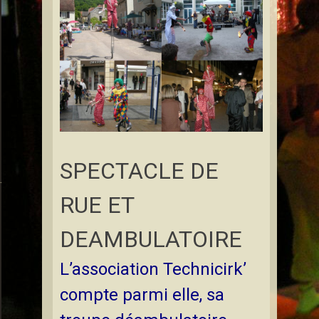
SPECTACLE DE
ont-à-Mousson
RUE ET
DEAMBULATOIRE
L’association Technicirk’
compte parmi elle, sa