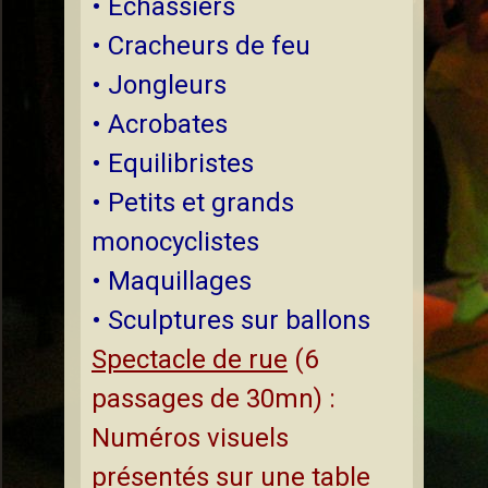
• Echassiers
• Cracheurs de feu
• Jongleurs
• Acrobates
• Equilibristes
• Petits et grands
monocyclistes
• Maquillages
• Sculptures sur ballons
Spectacle de rue
(6
passages de 30mn) :
Numéros visuels
présentés sur une table