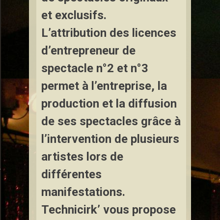
et exclusifs.
L’attribution des licences
d’entrepreneur de
spectacle n°2 et n°3
permet à l’entreprise, la
production et la diffusion
de ses spectacles grâce à
l’intervention de plusieurs
artistes lors de
e de Cirque à Laneuveville-devant-Bayon
différentes
 Cirque à Laneuveville-en-Saulnois
manifestations.
Technicirk’ vous propose