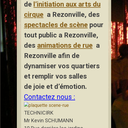
de
l’initiation aux arts du
cirque
a Rezonville
,
des
spectacles de scène
pour
tout public a Rezonville,
des
animations de rue
a
Rezonville afin de
dynamiser vos quartiers
et remplir vos salles
de joie et d’émotion.
Contactez nous :
TECHNICIRK
Mr Kevin SCHUMANN