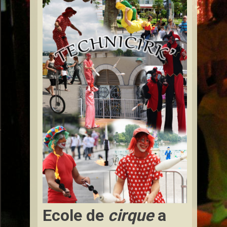
ont-à-Mousson
Ecole de
cirque
a