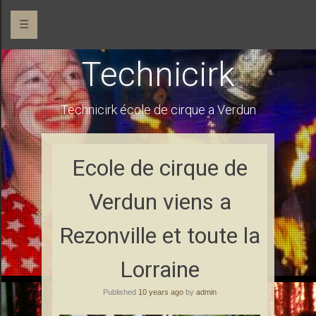
☰
Technicirk
Technicirk école de cirque a Verdun
Ecole de cirque de
Verdun viens a
Rezonville et toute la
Lorraine
Published
10 years ago
by
admin