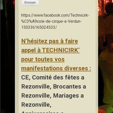
Envoyer
https://www.facebook.com/Technicirk-
%C3%A9cole-de-cirque-a-Verdun-
150336165024533/
N’hésitez pas à faire
appel à TECHNICIRK’
pour toutes vos
manifestations diverses :
CE, Comité des fêtes a
Rezonville, Brocantes a
Rezonville, Mariages a
Rezonville,