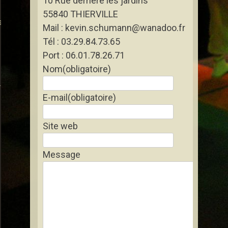
10 Rue derrière les jardins
55840 THIERVILLE
s
Mail : kevin.schumann@wanadoo.fr
Tél : 03.29.84.73.65
Port : 06.01.78.26.71
Nom
(obligatoire)
rtigny-les-Gerbonvaux
E-mail
(obligatoire)
Site web
Message