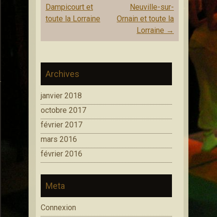
e déambulatoire/Animations de rue
Dampicourt et
Neuville-sur-
toute la Lorraine
Ornain et toute la
Lorraine
→
Archives
Animations cirque saltimbanque Médiéval
janvier 2018
octobre 2017
février 2017
mars 2016
février 2016
Meta
Connexion