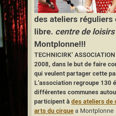
des ateliers réguliers
libre.
centre de loisirs
Montplonne!!!
TECHNICIRK’ ASSOCIATION 
2008, dans le but de faire co
qui veulent partager cette pa
L’association regroupe 130 él
différentes communes autou
participent à
des
ateliers de
arts du cirque
a Montplonne