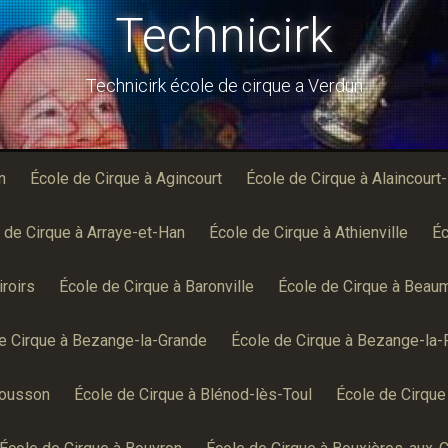
Technicirk
Technicirk école de cirque a Verdun
n
École de Cirque à Agincourt
École de Cirque à Alaincourt
 de Cirque à Arraye-et-Han
École de Cirque à Athienville
Éc
roirs
École de Cirque à Baronville
École de Cirque à Beau
e Cirque à Bezange-la-Grande
École de Cirque à Bezange-la-
Mousson
École de Cirque à Blénod-lès-Toul
École de Cirque 