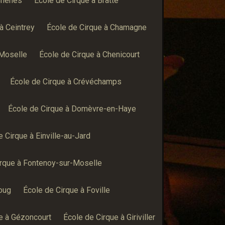
Chênes
École de Cirque à Bratte
à Ceintrey
École de Cirque à Chamagne
-Moselle
École de Cirque à Chenicourt
École de Cirque à Crévéchamps
École de Cirque à Domèvre-en-Haye
e Cirque à Einville-au-Jard
irque à Fontenoy-sur-Moselle
Foug
École de Cirque à Foville
e à Gézoncourt
École de Cirque à Giriviller