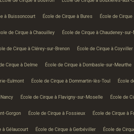
École de Cirque à Bouvron
École de Cirque à Bouxières-aux-
ue à Buissoncourt
École de Cirque à Bures
École de Cirque 
ole de Cirque à Chaouilley
École de Cirque à Chaudeney-sur
ole de Cirque à Clérey-sur-Brenon
École de Cirque à Coyviller
de Cirque à Delme
École de Cirque à Dombasle-sur-Meurthe
rie-Eulmont
École de Cirque à Dommartin-lès-Toul
École d
-Nancy
École de Cirque à Flavigny-sur-Moselle
École de C
int-Gorgon
École de Cirque à Fossieux
École de Cirque à 
e à Gélaucourt
École de Cirque à Gerbéviller
École de Cirqu