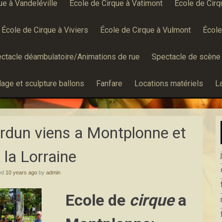
ue à Vandeléville
École de Cirque à Vatimont
École de Cir
École de Cirque à Viviers
École de Cirque à Vulmont
Écol
ctacle déambulatoire/Animations de rue
Spectacle de scène
age et sculpture ballons
Fanfare
Locations matériels
L
erdun viens a Montplonne et
 la Lorraine
ed
10 years ago
by
admin
Ecole de
cirque
a