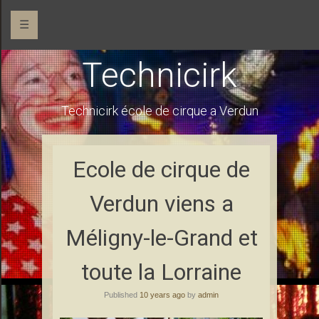
☰
Technicirk
Technicirk école de cirque a Verdun
Ecole de cirque de
Verdun viens a
Méligny-le-Grand et
toute la Lorraine
Published
10 years ago
by
admin