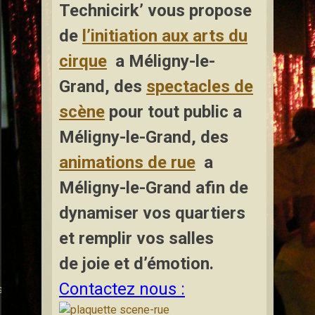
Technicirk’ vous propose
de
l’initiation aux arts du
cirque
a Méligny-le-
Grand
,
des
spectacles de
scène
pour tout public a
Méligny-le-Grand, des
animations de rue
a
Méligny-le-Grand afin de
dynamiser vos quartiers
et remplir vos salles
de joie et d’émotion.
Contactez nous :
s