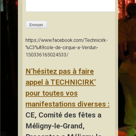
Envoyer
https://www.facebook.com/Technicirk-
%C3%A9cole-de-cirque-a-Verdun-
150336165024533/
N’hésitez pas à faire
appel à TECHNICIRK’
pour toutes vos
manifestations diverses :
CE, Comité des fêtes a
Méligny-le-Grand,