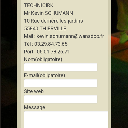
TECHNICIRK
Mr Kevin SCHUMANN
10 Rue derrière les jardins
rtigny-les-Gerbonvaux
55840 THIERVILLE
Mail : kevin.schumann@wanadoo.fr
Tél : 03.29.84.73.65
Port : 06.01.78.26.71
Nom
(obligatoire)
E-mail
(obligatoire)
Site web
Message