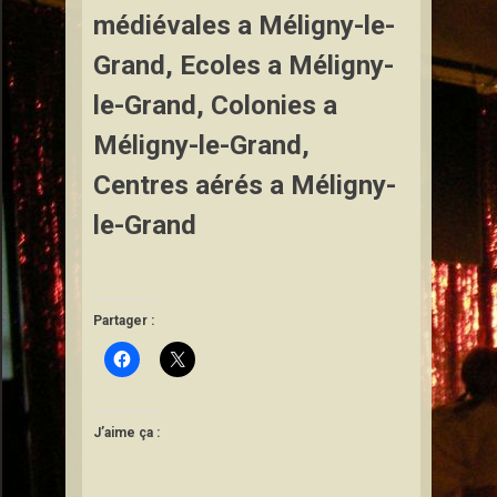
médiévales a Méligny-le-
Grand, Ecoles a Méligny-
le-Grand, Colonies a
Méligny-le-Grand,
Centres aérés a Méligny-
le-Grand
e déambulatoire/Animations de rue
Partager :
J’aime ça :