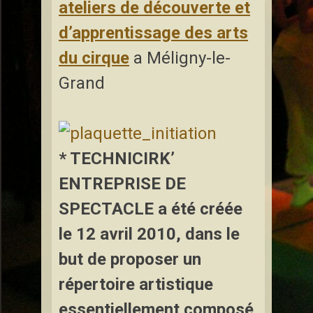
ateliers de découverte et
d’apprentissage des arts
du cirque
a Méligny-le-
Grand
* TECHNICIRK’
ENTREPRISE DE
SPECTACLE
a été créée
le 12 avril 2010, dans le
but de proposer un
répertoire artistique
essentiellement composé