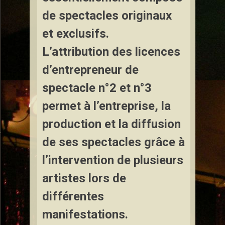
de spectacles originaux
et exclusifs.
L’attribution des licences
d’entrepreneur de
spectacle n°2 et n°3
permet à l’entreprise, la
production et la diffusion
e de Cirque à Laneuveville-devant-Bayon
de ses spectacles grâce à
 Cirque à Laneuveville-en-Saulnois
l’intervention de plusieurs
artistes lors de
différentes
manifestations.