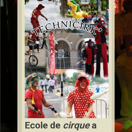
ont-à-Mousson
Ecole de
cirque
a