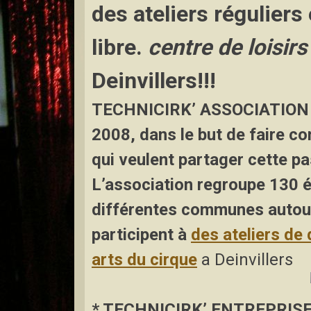
des ateliers réguliers
libre.
centre de loisirs
Deinvillers!!!
TECHNICIRK’ ASSOCIATION 
2008, dans le but de faire co
qui veulent partager cette pa
L’association regroupe 130 él
différentes communes autou
participent à
des
ateliers de
arts du cirque
a Deinvillers
* TECHNICIRK’ ENTREPRIS