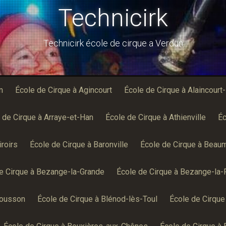
Technicirk
Technicirk école de cirque a Verdun
n
École de Cirque à Agincourt
École de Cirque à Alaincourt
 de Cirque à Arraye-et-Han
École de Cirque à Athienville
Éc
roirs
École de Cirque à Baronville
École de Cirque à Beau
e Cirque à Bezange-la-Grande
École de Cirque à Bezange-la-
Mousson
École de Cirque à Blénod-lès-Toul
École de Cirque 