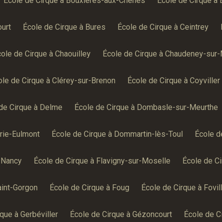
École de Cirque à Bouxières-aux-Chênes
École de Cirque à 
ourt
École de Cirque à Bures
École de Cirque à Ceintrey
ole de Cirque à Chaouilley
École de Cirque à Chaudeney-sur
ole de Cirque à Clérey-sur-Brenon
École de Cirque à Coyviller
de Cirque à Delme
École de Cirque à Dombasle-sur-Meurthe
rie-Eulmont
École de Cirque à Dommartin-lès-Toul
École d
-Nancy
École de Cirque à Flavigny-sur-Moselle
École de C
aint-Gorgon
École de Cirque à Foug
École de Cirque à Fovil
que à Gerbéviller
École de Cirque à Gézoncourt
École de Ci