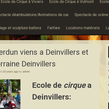
École de Cirque à Viviers
École de Cirque à Vulmont
Écol
ctacle déambulatoire/Animations de rue
Spectacle de scène
age et sculpture ballons
Fanfare
Locations matériels
L
erdun viens a Deinvillers et
rraine Deinvillers
ed
10 years ago
by
admin
Ecole de
cirque
a
Deinvillers: