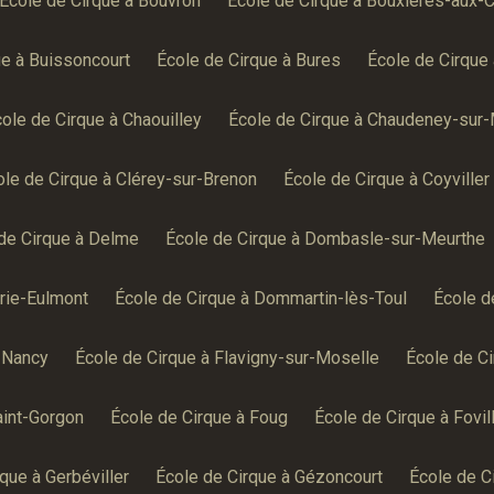
École de Cirque à Bouvron
École de Cirque à Bouxières-aux-
ue à Buissoncourt
École de Cirque à Bures
École de Cirque 
ole de Cirque à Chaouilley
École de Cirque à Chaudeney-sur
ole de Cirque à Clérey-sur-Brenon
École de Cirque à Coyviller
de Cirque à Delme
École de Cirque à Dombasle-sur-Meurthe
rie-Eulmont
École de Cirque à Dommartin-lès-Toul
École d
-Nancy
École de Cirque à Flavigny-sur-Moselle
École de C
aint-Gorgon
École de Cirque à Foug
École de Cirque à Fovil
que à Gerbéviller
École de Cirque à Gézoncourt
École de Ci