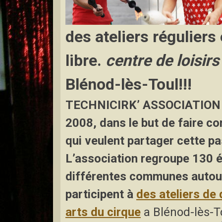
des ateliers réguliers
libre.
centre de loisirs
Blénod-lès-Toul!!!
TECHNICIRK’ ASSOCIATION 
2008, dans le but de faire co
qui veulent partager cette pa
L’association regroupe 130 él
différentes communes autou
participent à
des
ateliers de
arts du cirque
a Blénod-lès-T