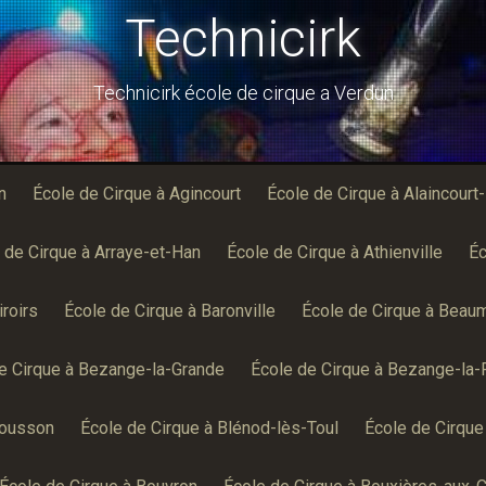
Technicirk
Technicirk école de cirque a Verdun
n
École de Cirque à Agincourt
École de Cirque à Alaincourt
 de Cirque à Arraye-et-Han
École de Cirque à Athienville
Éc
roirs
École de Cirque à Baronville
École de Cirque à Beau
e Cirque à Bezange-la-Grande
École de Cirque à Bezange-la-
Mousson
École de Cirque à Blénod-lès-Toul
École de Cirque 