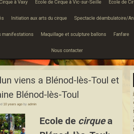
Cirque à Vaxy
École de Cirque à Vic-sur-Seille
École de Cir
és
Initiation aux arts du cirque
Spectacle déambulatoire/An
 manifestations
Maquillage et sculpture ballons
Fanfare
Nous contacter
dun viens a Blénod-lès-Toul et
aine Blénod-lès-Toul
ed
10 years ago
by
admin
Ecole de
cirque
a