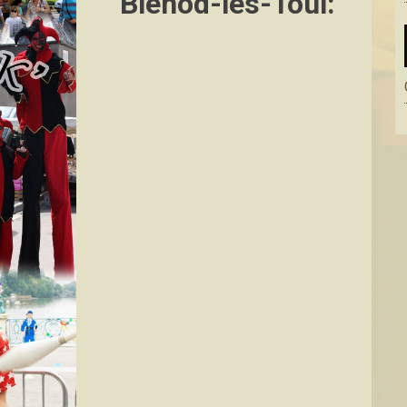
Blénod-lès-Toul: